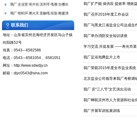
我厂企业宣传片在滨州市电视台播出
我厂扩产能 保供应 提效率 增效
我厂组织开展火灾及触电应急救援演
我厂召开2016年度工作会议
我厂开展“安全生产月”培训教育活
联系我们
我厂与黑龙江省盐业公司达成合
我厂开展“庆五一 ？ 迎五四”职
地址：山东省滨州北海经济开发区马山子镇
我厂举办消防安全知识讲座
我厂召开“两学一做”学习教育启动
向阳路52号
我厂扩产能 保供应 提效率 增
学习交流 共促发展 ——寿光市
传真：0543—6582586
我厂召开2016年度工作会议
我厂足浴泡腾盐片上市
电话：0543—6581054 、6581051
我厂与黑龙江省盐业公司达成合作协
网址：http://www.sdwdjy.cn
我厂荣获2015年度全市盐业系统
我厂举办消防安全知识讲座
邮箱：djyc0543@sina.com
北京盐业公司领导来我厂考察调
学习交流 共促发展 ——寿光市菜
我厂足浴泡腾盐片上市
我厂 庆“三八节”文艺演出活动
我厂荣获2015年度全市盐业系统
我厂蝉联滨州市人力资源和社会保
北京盐业公司领导来我厂考察调研
我厂开展军训拓展训练
我厂 庆“三八节”文艺演出活动
我厂蝉联滨州市人力资源和社会保障
我厂开展军训拓展训练