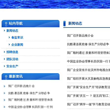
站内导航
新闻动态
新闻动态
我厂召开新品推介会
食盐常识
抗酷暑连夜抢修 保生产分秒必争
企业新闻
招聘信息
我厂顺利通过 质量和环境管理体
团队活动
中国盐业协会理事长茆庆国一行 
安全生产
我厂企业宣传片在滨州市电视台
最新资讯
我厂组织开展火灾及触电应急救
我厂召开新品推介会
我厂开展“安全生产月”培训教育
抗酷暑连夜抢修 保生产分秒必争
我厂开展“庆五一 ？ 迎五四”职工
我厂顺利通过 质量和环境管理体系
我厂召开“两学一做”学习教育启
中国盐业协会理事长茆庆国一行 到