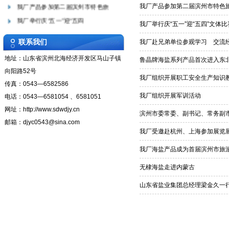
我厂产品参加第二届滨州市特色旅
我厂产品参加第二届滨州市特色
我厂举行庆“五一”迎“五四
我厂举行庆“五一”迎“五四”文体
我厂赴兄弟单位参观学习 交流经验
联系我们
我厂赴兄弟单位参观学习 交流
鲁晶牌海盐系列产品首次进入东北市
地址：山东省滨州北海经济开发区马山子镇
我厂组织开展职工安全生产知识教育
鲁晶牌海盐系列产品首次进入东
向阳路52号
我厂组织开展军训活动
我厂组织开展职工安全生产知识
传真：0543—6582586
滨州市委常委、副书记、常务副市长
我厂组织开展军训活动
电话：0543—6581054 、6581051
我厂受邀赴杭州、上海参加展览展示
网址：http://www.sdwdjy.cn
滨州市委常委、副书记、常务副
我厂海盐产品成为首届滨州市旅游商
邮箱：djyc0543@sina.com
无棣海盐走进内蒙古
我厂受邀赴杭州、上海参加展览
山东省盐业集团总经理梁金久一行
我厂海盐产品成为首届滨州市旅
无棣海盐走进内蒙古
山东省盐业集团总经理梁金久一行