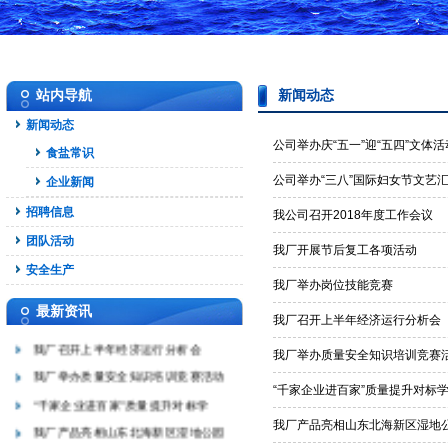
站内导航
新闻动态
新闻动态
公司举办庆“五一”迎“五四”文体活
食盐常识
公司举办“三八”国际妇女节文艺
企业新闻
公司举办庆“五一”迎“五四”文体
招聘信息
我公司召开2018年度工作会议
公司举办“三八”国际妇女节文艺汇
团队活动
我厂开展节后复工各项活动
我公司召开2018年度工作会议
安全生产
我厂开展节后复工各项活动
我厂举办岗位技能竞赛
最新资讯
我厂举办岗位技能竞赛
我厂召开上半年经济运行分析会
我厂召开上半年经济运行分析会
我厂举办质量安全知识培训竞赛
我厂举办质量安全知识培训竞赛活动
“千家企业进百家”质量提升对标
“千家企业进百家”质量提升对标学
我厂产品亮相山东北海新区湿地公园
我厂产品亮相山东北海新区湿地